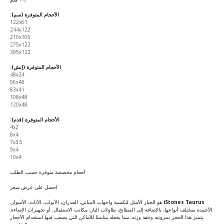
الأحجام المتوفرة (سم):
122x61
244x122
210x105
275x122
305x122
الأحجام المتوفرة (إنش):
48x24
96x48
83x41
108x48
120x48
الأحجام المتوفرة (قدم):
4x2
8x4
7x3.5
9x4
10x4
أحجام مخصصة متوفرة حسب الطلب
احصل على عرض سعر
iStones Taurus
هو الخيار الأمثل لتكسية واجهات المباني، الجدران، الأبواب، الأثاث، الأسوار،
الأعمدة بمختلف أنواعها، بالإضافة إلى المطابخ، طاولات البار، مكاتب الاستقبال، أو تجهيزات الإضاءة.
يتميز هذا الحجر بمرونته وخفة وزنه، مما يجعله مناسبًا للأماكن التي يصعب فيها استخدام الأحجار