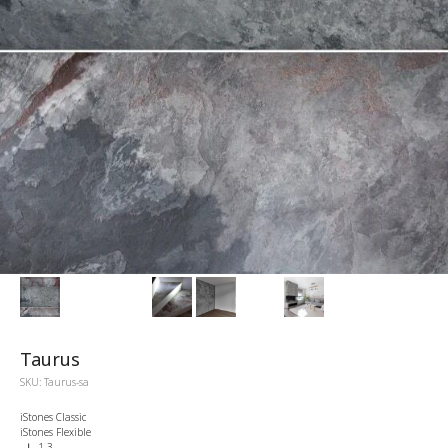
Taurus
SKU:
Taurus-sa
iStones Classic
iStones Flexible
1-3 ملم