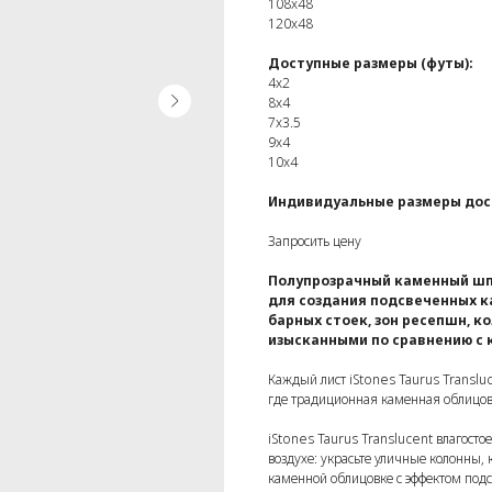
108x48
120x48
Доступные размеры (футы):
4x2
8x4
7x3.5
9x4
10x4
Индивидуальные размеры дос
Запросить цену
Полупрозрачный каменный шпо
для создания подсвеченных к
барных стоек, зон ресепшн, к
изысканными по сравнению с 
Каждый лист iStones Taurus Transluc
где традиционная каменная облицов
iStones Taurus Translucent влагосто
воздухе: украсьте уличные колонны, 
каменной облицовке с эффектом подс