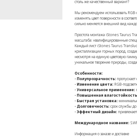
столь же качественный вариант?
Мы рекомендуем использовать RGB-п
изменять цвет поверхности в соотве
сильно меняется внешний вид каждо
Простота монтажа iStones Taurus Tr
масштаба: квалифицированные специа
Каждый лист iStones Taurus Translu
кристаллизации горных пород, создав
несмотря на единую цветовую гамму,
уникальное творение природы, созда
Особенности:
•
Полупрозрачность:
пропускает с
•
Изменение цвета:
RGB-подсветк
•
Универсальное применение:
•
Повышенная влагостойкость
•
Быстрая установка:
минимальн
•
Долговечность:
срок службы до 
•
Эффектный дизайн:
привлекает
Международное название:
S.Wh
Информация о заказе и доставке