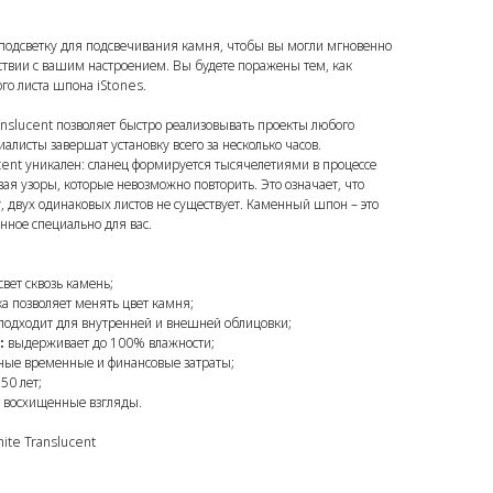
одсветку для подсвечивания камня, чтобы вы могли мгновенно
тствии с вашим настроением. Вы будете поражены тем, как
го листа шпона iStones.
anslucent позволяет быстро реализовывать проекты любого
листы завершат установку всего за несколько часов.
cent уникален: сланец формируется тысячелетиями в процессе
ая узоры, которые невозможно повторить. Это означает, что
 двух одинаковых листов не существует. Каменный шпон – это
нное специально для вас.
вет сквозь камень;
а позволяет менять цвет камня;
подходит для внутренней и внешней облицовки;
:
выдерживает до 100% влажности;
ые временные и финансовые затраты;
50 лет;
 восхищенные взгляды.
ite Translucent