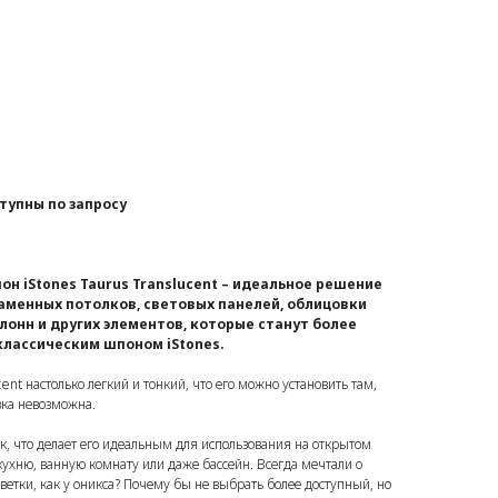
тупны по запросу
н iStones Taurus Translucent – идеальное решение
аменных потолков, световых панелей, облицовки
олонн и других элементов, которые станут более
классическим шпоном iStones.
ent настолько легкий и тонкий, что его можно установить там,
ка невозможна.
ек, что делает его идеальным для использования на открытом
кухню, ванную комнату или даже бассейн. Всегда мечтали о
ветки, как у оникса? Почему бы не выбрать более доступный, но