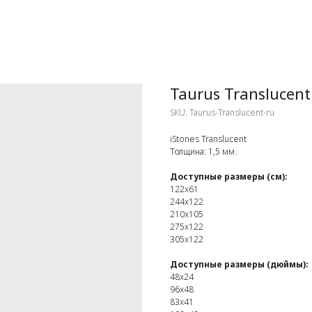
Taurus Translucent
SKU:
Taurus-Translucent-ru
iStones Translucent
Толщина: 1,5 мм.
Доступные размеры (см):
122x61
244x122
210x105
275x122
305x122
Доступные размеры (дюймы):
48x24
96x48
83x41