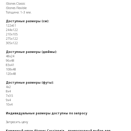
iStones Classic
iStones Flexible
Толщина: 1–3 мм.
Доступные размеры (см):
122x61
244x122
210x105
275x122
305x122
Доступные размеры (дюймы):
48x24
96x48
83x41
108x48
120x48
Доступные размеры (футы):
4x2
8x4
7x3.5
9x4
10x4
Индивидуальные размеры доступны по запросу
Запросить цену
Каменный шпон iStones Cassiopeia – превосходный выбор для