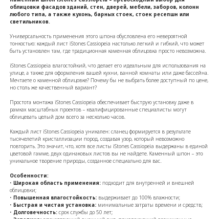
облицовки фасадов зданий, стен, дверей, мебели, заборов, колонн
любого типа, а также кухонь, барных стоек, стоек ресепшн или
светильников.
Универсальность применения этого шпона обусловлена его невероятной
тонкостью: каждый лист iStones Cassiopeia настолько легкий и гибкий, что может
быть установлен там, где традиционная каменная облицовка просто невозможна.
iStones Cassiopeia влагостойкий, что делает его идеальным для использования на
улице, а также для оформления вашей кухни, ванной комнаты или даже бассейна.
Мечтаете о каменной облицовке? Почему бы не выбрать более доступный по цене,
но столь же качественный вариант?
Простота монтажа iStones Cassiopeia обеспечивает быструю установку даже в
рамках масштабных проектов – квалифицированные специалисты могут
облицевать целый дом всего за несколько часов.
Каждый лист iStones Cassiopeia уникален: сланец формируется в результате
тысячелетий кристаллизации пород, создавая узор, который невозможно
повторить. Это значит, что, хотя все листы iStones Cassiopeia выдержаны в единой
цветовой гамме, двух одинаковых листов вы не найдете. Каменный шпон – это
уникальное творение природы, созданное специально для вас.
Особенности:
•
Широкая область применения:
подходит для внутренней и внешней
облицовки;
•
Повышенная влагостойкость:
выдерживает до 100% влажности;
•
Быстрая и чистая установка:
минимальные затраты времени и средств;
•
Долговечность:
срок службы до 50 лет;