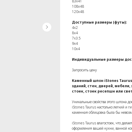
83x41
108x48
120x48
Доступные размеры (футы):
4x2
8x4
7x3.5
9x4
10x4
Индивидуальные размеры дос
Запросить цену
Каменный шпон iStones Tauru
зданий, стен, дверей, мебели,
стоек, стоек ресепшн или све
Уникальные свойства этого шпона до
iStones Taurus настолько легкий и г
каменная облицовка была бы невоз
iStones Taurus влагостоек, что дела
оформления вашей кухни, ванной ко