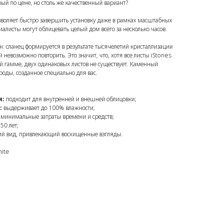
ый по цене, но столь же качественный вариант?
зволяет быстро завершить установку даже в рамках масштабных
алисты могут облицевать целый дом всего за несколько часов.
н: сланец формируется в результате тысячелетий кристаллизации
й невозможно повторить. Это значит, что, хотя все листы iStones
й гамме, двух одинаковых листов не существует. Каменный
роды, созданное специально для вас.
я:
подходит для внутренней и внешней облицовки;
:
выдерживает до 100% влажности;
минимальные затраты времени и средств;
50 лет;
 вид, привлекающий восхищенные взгляды.
hite