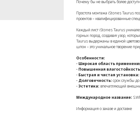
Почему бы не выбрать более доступн
Простота монтажа iStones Taurus по
проектов – квалифицированные специ
Каждый лист iStones Taurus уникале
горных пород, создавая узор, которы
Taurus выдержаны в единой цветово
шпон – это уникальное творение при
Особенности:
•
Широкая область применени
•
Повышенная влагостойкость
•
Быстрая и чистая установка:
•
Долговечность:
срок службы до 
•
Эстетика:
впечатляющий внешний
Международное название:
S.W
Информация о заказе и доставке