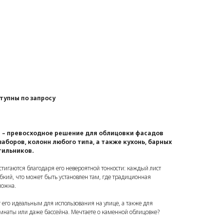
тупны по запросу
s – превосходное решение для облицовки фасадов
 заборов, колонн любого типа, а также кухонь, барных
тильников.
стигаются благодаря его невероятной тонкости: каждый лист
ибкий, что может быть установлен там, где традиционная
можна.
ет его идеальным для использования на улице, а также для
мнаты или даже бассейна. Мечтаете о каменной облицовке?