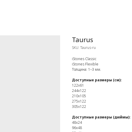
Taurus
SKU:
Taurus-ru
iStones Classic
iStones Flexible
Толщина: 1–3 мм.
Доступные размеры (см):
122x61
244x122
210x105
275x122
305x122
Доступные размеры (дюймы):
48x24
96x48