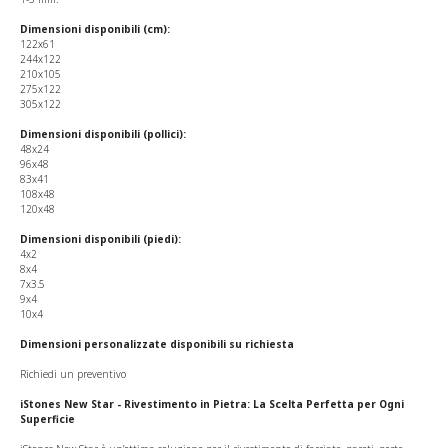
Dimensioni disponibili (cm):
122x61
244x122
210x105
275x122
305x122
Dimensioni disponibili (pollici):
48x24
96x48
83x41
108x48
120x48
Dimensioni disponibili (piedi):
4x2
8x4
7x3.5
9x4
10x4
Dimensioni personalizzate disponibili su richiesta
Richiedi un preventivo
iStones New Star - Rivestimento in Pietra: La Scelta Perfetta per Ogni
Superficie