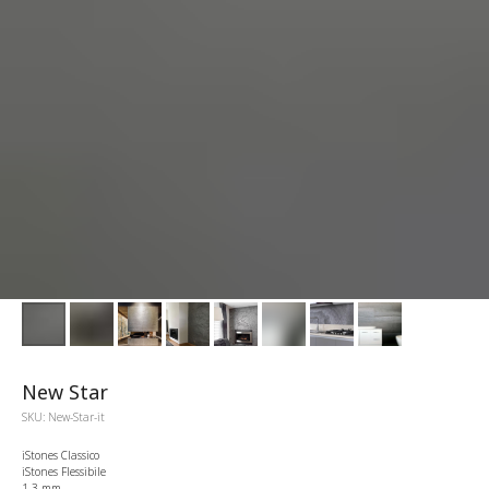
New Star
SKU:
New-Star-it
iStones Classico
iStones Flessibile
1-3 mm.