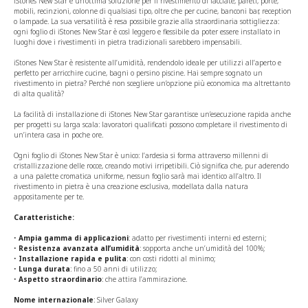
iStones New Star è un’ottima soluzione per il rivestimento di facciate, pareti, porte,
mobili, recinzioni, colonne di qualsiasi tipo, oltre che per cucine, banconi bar, reception
o lampade. La sua versatilità è resa possibile grazie alla straordinaria sottigliezza:
ogni foglio di iStones New Star è così leggero e flessibile da poter essere installato in
luoghi dove i rivestimenti in pietra tradizionali sarebbero impensabili.
iStones New Star è resistente all’umidità, rendendolo ideale per utilizzi all’aperto e
perfetto per arricchire cucine, bagni o persino piscine. Hai sempre sognato un
rivestimento in pietra? Perché non scegliere un’opzione più economica ma altrettanto
di alta qualità?
La facilità di installazione di iStones New Star garantisce un’esecuzione rapida anche
per progetti su larga scala: lavoratori qualificati possono completare il rivestimento di
un’intera casa in poche ore.
Ogni foglio di iStones New Star è unico: l’ardesia si forma attraverso millenni di
cristallizzazione delle rocce, creando motivi irripetibili. Ciò significa che, pur aderendo
a una palette cromatica uniforme, nessun foglio sarà mai identico all’altro. Il
rivestimento in pietra è una creazione esclusiva, modellata dalla natura
appositamente per te.
Caratteristiche:
•
Ampia gamma di applicazioni
: adatto per rivestimenti interni ed esterni;
•
Resistenza avanzata all’umidità
: sopporta anche un’umidità del 100%;
•
Installazione rapida e pulita
: con costi ridotti al minimo;
•
Lunga durata
: fino a 50 anni di utilizzo;
•
Aspetto straordinario
: che attira l’ammirazione.
Nome internazionale
: Silver Galaxy