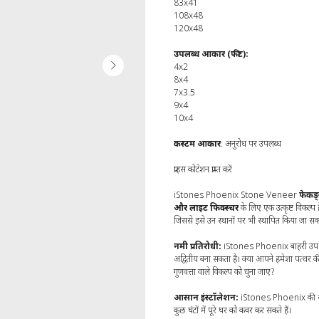
83x41
108x48
120x48
उपलब्ध आकार (फीट):
4x2
8x4
7x3.5
9x4
10x4
कस्टम आकार
: अनुरोध पर उपलब्ध
प्राइस कोटेशन प्राप्त करें
iStones Phoenix Stone Veneer
फेकड्
और लाइट फिक्स्चर
के लिए एक उत्कृष्ट विकल्
जिससे इसे उन स्थानों पर भी स्थापित किया जा स
नमी प्रतिरोधी:
iStones Phoenix बाहरी उपयोग
अद्वितीय बना सकता है। क्या आपने हमेशा पत्थर 
गुणवत्ता वाले विकल्प को चुना जाए?
आसान इंस्टॉलेशन:
iStones Phoenix की स्थापन
कुछ घंटों में पूरे घर को कवर कर सकते हैं।