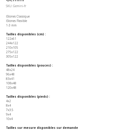
SKU:
Gemini-fr
iStones Classique
iStones Flexible
1-3 mm
Tailles disponibles (cm) :
122x61
244x122
210x105
275x122
305x122
Tailles disponibles (pouces) :
48x24
96x48
83x41
108x48
120x48
Tailles disponibles (pieds) :
4x2
8x4
7x3.5
9x4
10x4
Tailles sur mesure disponibles sur demande