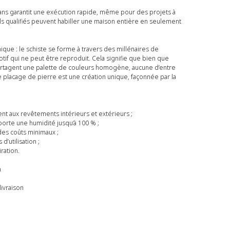
 Volans garantit une exécution rapide, même pour des projets à
s qualifiés peuvent habiller une maison entière en seulement
ique : le schiste se forme à travers des millénaires de
motif qui ne peut être reproduit. Cela signifie que bien que
 partagent une palette de couleurs homogène, aucune d’entre
e placage de pierre est une création unique, façonnée par la
nt aux revêtements intérieurs et extérieurs ;
pporte une humidité jusqu’à 100 % ;
 des coûts minimaux ;
d’utilisation ;
ration.
n
livraison