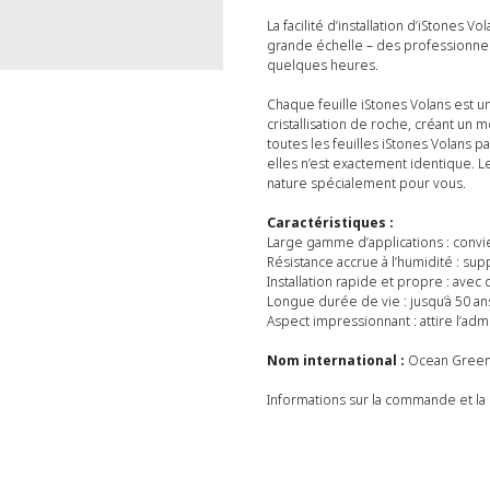
La facilité d’installation d’iStones
grande échelle – des professionnel
quelques heures.
Chaque feuille iStones Volans est un
cristallisation de roche, créant un 
toutes les feuilles iStones Volans
elles n’est exactement identique. L
nature spécialement pour vous.
Caractéristiques :
Large gamme d’applications : convie
Résistance accrue à l’humidité : su
Installation rapide et propre : avec
Longue durée de vie : jusqu’à 50 ans 
Aspect impressionnant : attire l’admi
Nom international :
Ocean Gree
Informations sur la commande et la 