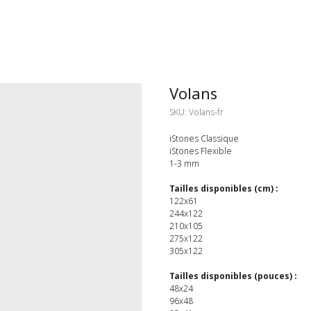
Volans
SKU:
Volans-fr
iStones Classique
iStones Flexible
1-3 mm
Tailles disponibles (cm) :
122x61
244x122
210x105
275x122
305x122
Tailles disponibles (pouces) :
48x24
96x48