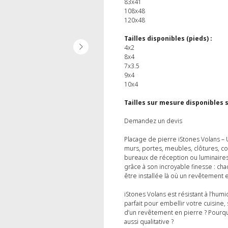
83x41
108x48
120x48
Tailles disponibles (pieds) :
4x2
8x4
7x3.5
9x4
10x4
Tailles sur mesure disponibles
Demandez un devis
Placage de pierre iStones Volans – 
murs, portes, meubles, clôtures, co
bureaux de réception ou luminaires
grâce à son incroyable finesse : chaq
être installée là où un revêtement 
iStones Volans est résistant à l’humi
parfait pour embellir votre cuisine
d’un revêtement en pierre ? Pourq
aussi qualitative ?