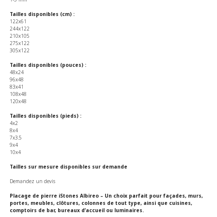
Tailles disponibles (cm) :
122x61
244x122
210x105
275x122
305x122
Tailles disponibles (pouces) :
48x24
96x48
83x41
108x48
120x48
Tailles disponibles (pieds) :
4x2
8x4
7x3.5
9x4
10x4
Tailles sur mesure disponibles sur demande
Demandez un devis
Placage de pierre iStones Albireo – Un choix parfait pour façades, murs,
portes, meubles, clôtures, colonnes de tout type, ainsi que cuisines,
comptoirs de bar, bureaux d’accueil ou luminaires.