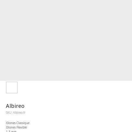
Albireo
SKU:
Albireo-fr
iStones Classique
iStones Flexible
1-3 mm