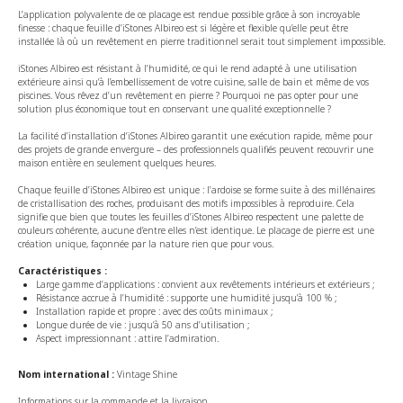
L’application polyvalente de ce placage est rendue possible grâce à son incroyable
finesse : chaque feuille d’iStones Albireo est si légère et flexible qu’elle peut être
installée là où un revêtement en pierre traditionnel serait tout simplement impossible.
iStones Albireo est résistant à l’humidité, ce qui le rend adapté à une utilisation
extérieure ainsi qu’à l’embellissement de votre cuisine, salle de bain et même de vos
piscines. Vous rêvez d’un revêtement en pierre ? Pourquoi ne pas opter pour une
solution plus économique tout en conservant une qualité exceptionnelle ?
La facilité d’installation d’iStones Albireo garantit une exécution rapide, même pour
des projets de grande envergure – des professionnels qualifiés peuvent recouvrir une
maison entière en seulement quelques heures.
Chaque feuille d’iStones Albireo est unique : l’ardoise se forme suite à des millénaires
de cristallisation des roches, produisant des motifs impossibles à reproduire. Cela
signifie que bien que toutes les feuilles d’iStones Albireo respectent une palette de
couleurs cohérente, aucune d’entre elles n’est identique. Le placage de pierre est une
création unique, façonnée par la nature rien que pour vous.
Caractéristiques :
Large gamme d’applications : convient aux revêtements intérieurs et extérieurs ;
Résistance accrue à l’humidité : supporte une humidité jusqu’à 100 % ;
Installation rapide et propre : avec des coûts minimaux ;
Longue durée de vie : jusqu’à 50 ans d’utilisation ;
Aspect impressionnant : attire l’admiration.
Nom international :
Vintage Shine
Informations sur la commande et la livraison