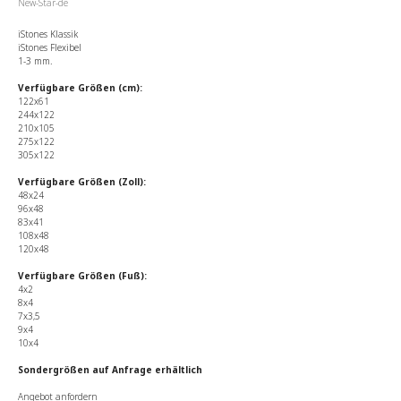
New-Star-de
iStones Klassik
iStones Flexibel
1-3 mm.
Verfügbare Größen (cm):
122x61
244x122
210x105
275x122
305x122
Verfügbare Größen (Zoll):
48x24
96x48
83x41
108x48
120x48
Verfügbare Größen (Fuß):
4x2
8x4
7x3,5
9x4
10x4
Sondergrößen auf Anfrage erhältlich
Angebot anfordern