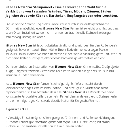
iStones New Star Steinpaneel – Eine hervorragende Wahl für die
Verkleidung von Fassaden, Wänden, Türen, Möbeln, Zäunen, Säulen
jeglicher Art sowie Küchen, Bartheken, Empfangstresen oder Leuchten.
Die vielseitige Anwendung dieses Paneels wird durch seine außergewöhnliche
Dünnheit ermöglicht: Jedes
iStones New Star
Paneel ist so leicht und flexibel, dass
es an Orten installiert werden kann, an denen traditionelle Steinverkleidungen
schlichtweg unmöglich wären.
iStones New Star
ist feuchtigkeitsbeständig und somit ideal für den Außenbereich
geeignet. Es verleiht auch Ihrer Küche, Ihrem Badezimmer oder sogar Pools ein
stilvolles Finish. Haben Sie schon immer von einer Steinverkleidung geträumt? Warum
nicht eine kostengünstigere, aber ebenso hochwertige Alternative wählen?
Dank der einfachen Installation von
iStones New Star
können selbst Großprojekte
zügig umgesetzt werden – erfahrene Fachkräfte können ein ganzes Haus in nur
wenigen Stunden verkleiden.
Jedes
iStones New Star
Paneel ist einzigartig: Schiefer entsteht durch
jahrtausendelange Gesteinskristallisation und erzeugt ein Muster, das nicht
reproduzierbar ist. Das bedeutet, dass alle
iStones New Star
Paneele zwar eine
konsistente Farbpalette teilen, aber kein Paneel dem anderen gleicht. Steinpaneele
sind ein einzigartiges Kunstwerk, das die Natur für Sie geschaffen hat.
Eigenschaften:
• Vielseitige Einsatzmöglichkeiten: geeignet für Innen- und Außenverkleidungen;
• Erhöhte Feuchtigkeitsbeständigkeit: hält sogar 100 % Luftfeuchtigkeit stand;
• Schnelle und saubere Installation mit minimalen Kosten;