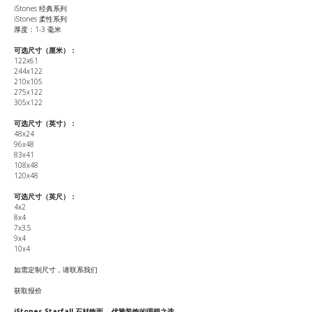
iStones 经典系列
iStones 柔性系列
厚度：1-3 毫米
可选尺寸（厘米）：
122x61
244x122
210x105
275x122
305x122
可选尺寸（英寸）：
48x24
96x48
83x41
108x48
120x48
可选尺寸（英尺）：
4x2
8x4
7x3.5
9x4
10x4
如需定制尺寸，请联系我们
获取报价
iStones Starfall 石材饰面 – 优雅装饰的理想之选