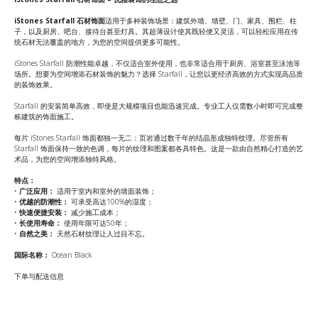
iStones Starfall 石材饰面
适用于多种装饰场景：建筑外墙、墙壁、门、家具、围栏、柱
子，以及厨房、吧台、接待台甚至灯具。其超薄设计使其既轻便又灵活，可以轻松应用在传
统石材无法覆盖的地方，为您的空间提供更多可能性。
iStones Starfall 防潮性能卓越，不仅适合室外使用，也非常适合用于厨房、浴室甚至泳池等
场所。想要为空间增添石材装饰的魅力？选择 Starfall，让您以更经济高效的方式实现高品质
的装饰效果。
Starfall 的安装简单高效，即使是大规模项目也能迅速完成。专业工人仅需数小时即可完成整
栋建筑的饰面施工。
每片 iStones Starfall 饰面都独一无二：页岩通过数千年的结晶形成独特纹理。尽管所有
Starfall 饰面保持一致的色调，每片的纹理和图案都各具特色。这是一款由自然精心打造的艺
术品，为您的空间增添独特风格。
特点：
•
广泛应用：
适用于室内和室外的墙面装饰；
•
优越的防潮性：
可承受高达100%的湿度；
•
快速便捷安装：
减少施工成本；
•
长使用寿命：
使用年限可达50年；
•
自然之美：
天然石材纹理让人过目不忘。
国际名称：
Ocean Black
下单与配送信息